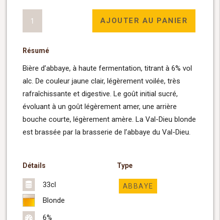
quantité
AJOUTER AU PANIER
de
Val-
Résumé
Dieu
Blonde
Bière d’abbaye, à haute fermentation, titrant à 6% vol
33cl
alc. De couleur jaune clair, légèrement voilée, très
rafraîchissante et digestive. Le goût initial sucré,
évoluant à un goût légèrement amer, une arrière
bouche courte, légèrement amère. La Val-Dieu blonde
est brassée par la brasserie de l’abbaye du Val-Dieu.
Détails
Type
33cl
ABBAYE
Blonde
6%