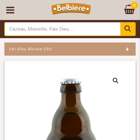
0
+
Val-Dieu Blonde 33cl