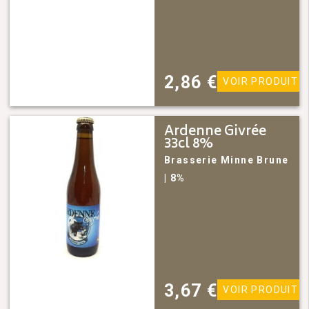
2,86
€
VOIR PRODUIT
Ardenne Givrée
33cl 8%
Brasserie Minne
Brune
| 8%
3,67
€
VOIR PRODUIT