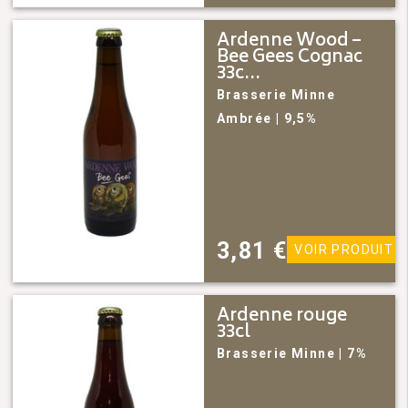
Ardenne Wood –
Bee Gees Cognac
33c...
Brasserie Minne
Ambrée
| 9,5%
3,81
€
VOIR PRODUIT
Ardenne rouge
33cl
Brasserie Minne
| 7%