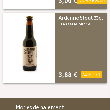
3,06
€
VOIR PRODUIT
Ardenne Stout 33cl
Brasserie Minne
3,88
€
AJOUTER
Modes de paiement