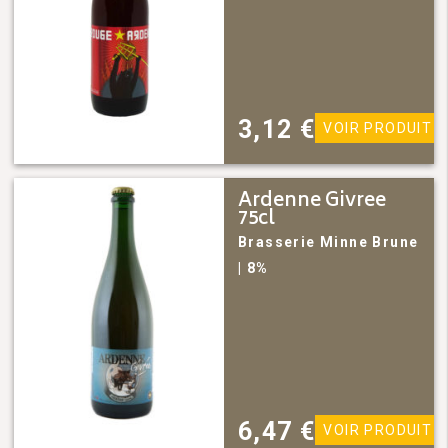
3,12
€
VOIR PRODUIT
Ardenne Givree
75cl
Brasserie Minne
Brune
| 8%
6,47
€
VOIR PRODUIT