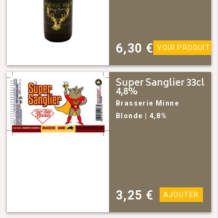
6,30
€
VOIR PRODUIT
Super Sanglier 33cl
4,8%
Brasserie Minne
Blonde
| 4,8%
3,25
€
AJOUTER