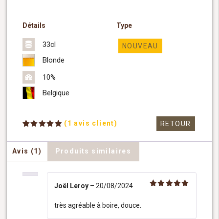
Détails
Type
33cl
NOUVEAU
Blonde
10%
Belgique
(
1
avis client)
RETOUR
Noté
1
5.00
sur 5
basé sur
Avis (1)
Produits similaires
notation
client
Joël Leroy
–
20/08/2024
Note
5
sur 5
très agréable à boire, douce.