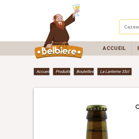
ACCUEIL
Accueil
»
Produits
»
Bouteilles
»
La Lanterne 33cl