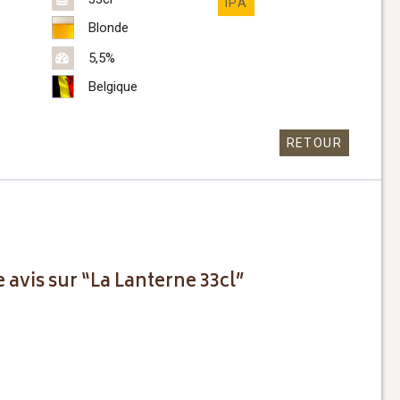
IPA
Blonde
5,5%
Belgique
RETOUR
e avis sur “La Lanterne 33cl”