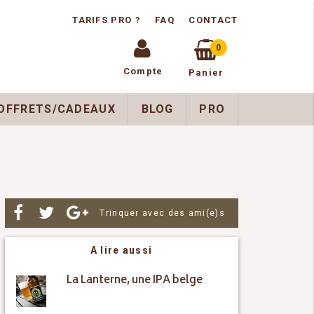
TARIFS PRO ?
FAQ
CONTACT
0
Compte
Panier
OFFRETS/CADEAUX
BLOG
PRO
Par
Trinquer avec des ami(e)s
A lire aussi
La Lanterne, une IPA belge