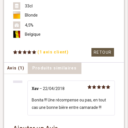
33cl
Blonde
4,5%
Belgique
(
1
avis client)
RETOUR
Noté
1
5.00
sur 5
basé sur
Avis (1)
Produits similaires
notation
client
Xav
–
22/04/2018
Note
5
sur 5
Bonita !!! Une récompense ou pas, en tout
cas une bonne bière entre camarade !!!