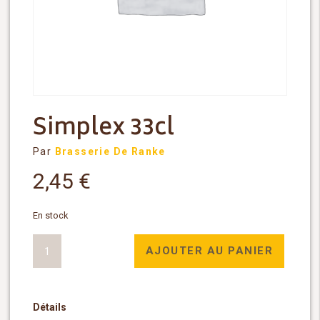
Simplex 33cl
Par
Brasserie De Ranke
2,45
€
En stock
quantité
AJOUTER AU PANIER
de
Simplex
33cl
Détails