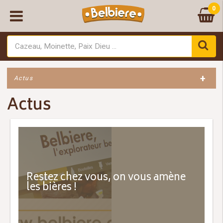
0
+
Actus
Actus
Restez chez vous, on vous amène
les bières !